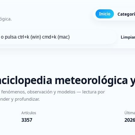
Inicio
Categor
ógica.
Limpia
nciclopedia meteorológica y
s, fenómenos, observación y modelos — lectura por
nder y profundizar.
Artículos
Última
3357
2026