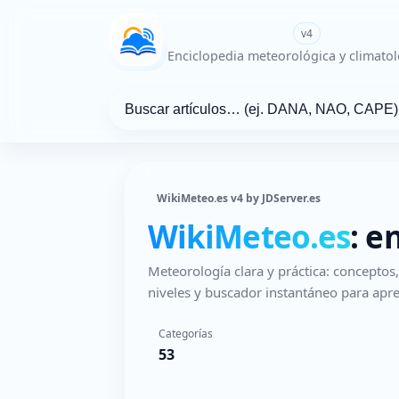
WikiMeteo.es
v4
Enciclopedia meteorológica y climatol
WikiMeteo.es v4 by JDServer.es
WikiMeteo.es
: e
Meteorología clara y práctica: concepto
niveles y buscador instantáneo para apre
Categorías
53