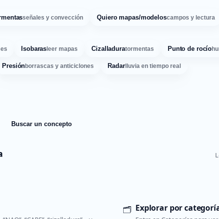
rmentas
Quiero mapas/modelos
señales y convección
campos y lectura
Isobaras
Cizalladura
Punto de rocío
ses
leer mapas
tormentas
hu
Presión
Radar
borrascas y anticiclones
lluvia en tiempo real
Buscar un concepto
a
L
Explorar por categorí
🗂️