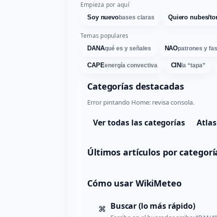
Empieza por aquí
Soy nuevo
Quiero nubes/to
bases claras
Temas populares
DANA
NAO
qué es y señales
patrones y fa
CAPE
CIN
energía convectiva
la “tapa”
Categorías destacadas
Error pintando Home: revisa consola.
Ver todas las categorías
Atlas
Últimos artículos por categorí
Cómo usar WikiMeteo
Buscar (lo más rápido)
⌘