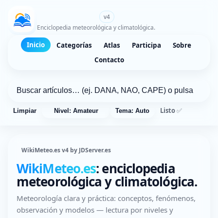
WikiMeteo.es
v4
Enciclopedia meteorológica y climatológica.
Inicio
Categorías
Atlas
Participa
Sobre
Contacto
Listo ✅
Limpiar
Nivel: Amateur
Tema: Auto
WikiMeteo.es v4 by JDServer.es
WikiMeteo.es
: enciclopedia
meteorológica y climatológica.
Meteorología clara y práctica: conceptos, fenómenos,
observación y modelos — lectura por niveles y