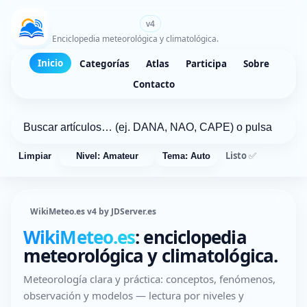
WikiMeteo.es
v4
Enciclopedia meteorológica y climatológica.
Inicio
Categorías
Atlas
Participa
Sobre
Contacto
Listo ✅
Limpiar
Nivel: Amateur
Tema: Auto
WikiMeteo.es v4 by JDServer.es
WikiMeteo.es
: enciclopedia
meteorológica y climatológica.
Meteorología clara y práctica: conceptos, fenómenos,
observación y modelos — lectura por niveles y