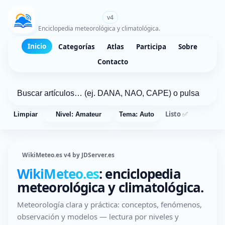
WikiMeteo.es
v4
Enciclopedia meteorológica y climatológica.
Inicio
Categorías
Atlas
Participa
Sobre
Contacto
Listo ✅
Limpiar
Nivel: Amateur
Tema: Auto
WikiMeteo.es v4 by JDServer.es
WikiMeteo.es
: enciclopedia
meteorológica y climatológica.
Meteorología clara y práctica: conceptos, fenómenos,
observación y modelos — lectura por niveles y