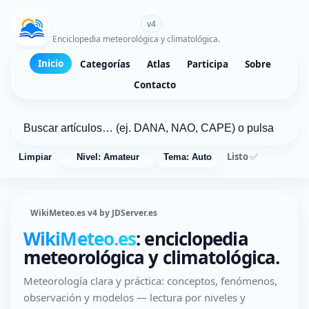
WikiMeteo.es
v4
Enciclopedia meteorológica y climatológica.
Inicio
Categorías
Atlas
Participa
Sobre
Contacto
Listo ✅
Limpiar
Nivel: Amateur
Tema: Auto
WikiMeteo.es v4 by JDServer.es
WikiMeteo.es
: enciclopedia
meteorológica y climatológica.
Meteorología clara y práctica: conceptos, fenómenos,
observación y modelos — lectura por niveles y