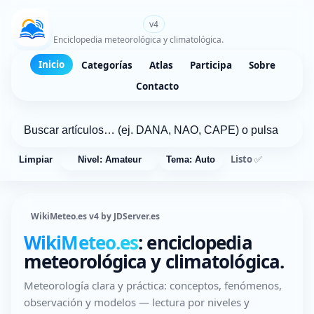
WikiMeteo.es
v4
Enciclopedia meteorológica y climatológica.
Inicio
Categorías
Atlas
Participa
Sobre
Contacto
Listo ✅
Limpiar
Nivel: Amateur
Tema: Auto
WikiMeteo.es v4 by JDServer.es
WikiMeteo.es
: enciclopedia
meteorológica y climatológica.
Meteorología clara y práctica: conceptos, fenómenos,
observación y modelos — lectura por niveles y