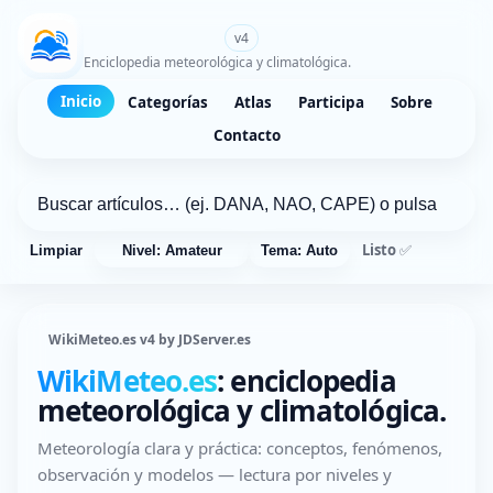
WikiMeteo.es
v4
Enciclopedia meteorológica y climatológica.
Inicio
Categorías
Atlas
Participa
Sobre
Contacto
Listo ✅
Limpiar
Nivel: Amateur
Tema: Auto
WikiMeteo.es v4 by JDServer.es
WikiMeteo.es
: enciclopedia
meteorológica y climatológica.
Meteorología clara y práctica: conceptos, fenómenos,
observación y modelos — lectura por niveles y