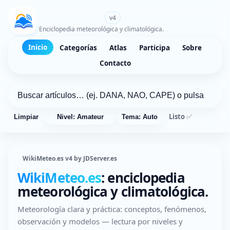
WikiMeteo.es
v4
Enciclopedia meteorológica y climatológica.
Inicio
Categorías
Atlas
Participa
Sobre
Contacto
Listo ✅
Limpiar
Nivel: Amateur
Tema: Auto
WikiMeteo.es v4 by JDServer.es
WikiMeteo.es
: enciclopedia
meteorológica y climatológica.
Meteorología clara y práctica: conceptos, fenómenos,
observación y modelos — lectura por niveles y