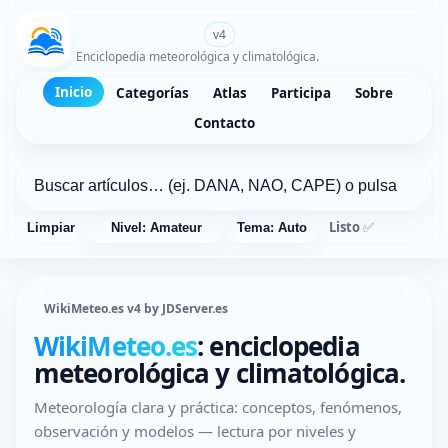
WikiMeteo.es
v4
Enciclopedia meteorológica y climatológica.
Inicio
Categorías
Atlas
Participa
Sobre
Contacto
Listo ✅
Limpiar
Nivel: Amateur
Tema: Auto
WikiMeteo.es v4 by JDServer.es
WikiMeteo.es
: enciclopedia
meteorológica y climatológica.
Meteorología clara y práctica: conceptos, fenómenos,
observación y modelos — lectura por niveles y