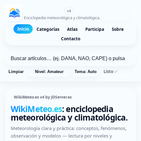
WikiMeteo.es
v4
Enciclopedia meteorológica y climatológica.
Inicio
Categorías
Atlas
Participa
Sobre
Contacto
Listo ✅
Limpiar
Nivel: Amateur
Tema: Auto
WikiMeteo.es v4 by JDServer.es
WikiMeteo.es
: enciclopedia
meteorológica y climatológica.
Meteorología clara y práctica: conceptos, fenómenos,
observación y modelos — lectura por niveles y