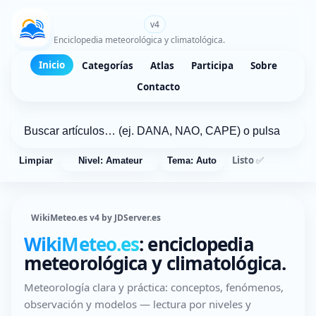
WikiMeteo.es
v4
Enciclopedia meteorológica y climatológica.
Inicio
Categorías
Atlas
Participa
Sobre
Contacto
Listo ✅
Limpiar
Nivel: Amateur
Tema: Auto
WikiMeteo.es v4 by JDServer.es
WikiMeteo.es
: enciclopedia
meteorológica y climatológica.
Meteorología clara y práctica: conceptos, fenómenos,
observación y modelos — lectura por niveles y