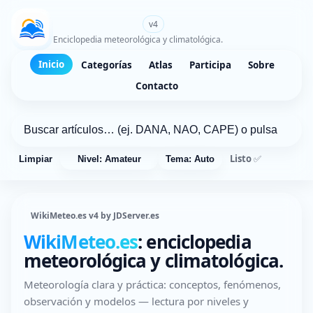
WikiMeteo.es
v4
Enciclopedia meteorológica y climatológica.
Inicio
Categorías
Atlas
Participa
Sobre
Contacto
Listo ✅
Limpiar
Nivel: Amateur
Tema: Auto
WikiMeteo.es v4 by JDServer.es
WikiMeteo.es
: enciclopedia
meteorológica y climatológica.
Meteorología clara y práctica: conceptos, fenómenos,
observación y modelos — lectura por niveles y