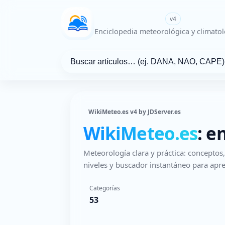
WikiMeteo.es
v4
Enciclopedia meteorológica y climatol
WikiMeteo.es v4 by JDServer.es
WikiMeteo.es
: e
Meteorología clara y práctica: concepto
niveles y buscador instantáneo para apre
Categorías
53