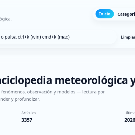
Inicio
Categor
ógica.
Limpia
nciclopedia meteorológica y
s, fenómenos, observación y modelos — lectura por
nder y profundizar.
Artículos
Última
3357
2026