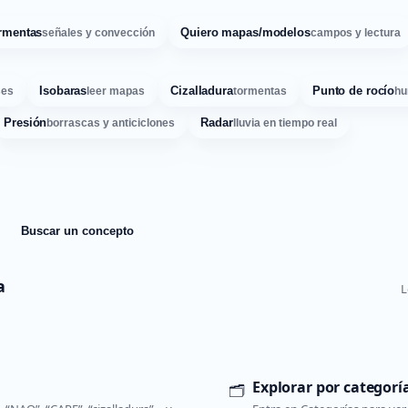
rmentas
Quiero mapas/modelos
señales y convección
campos y lectura
Isobaras
Cizalladura
Punto de rocío
ses
leer mapas
tormentas
hu
Presión
Radar
borrascas y anticiclones
lluvia en tiempo real
Buscar un concepto
a
L
Explorar por categorí
🗂️