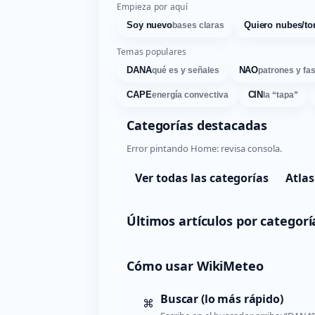
Empieza por aquí
Soy nuevo
Quiero nubes/to
bases claras
Temas populares
DANA
NAO
qué es y señales
patrones y fa
CAPE
CIN
energía convectiva
la “tapa”
Categorías destacadas
Error pintando Home: revisa consola.
Ver todas las categorías
Atlas
Últimos artículos por categorí
Cómo usar WikiMeteo
Buscar (lo más rápido)
⌘