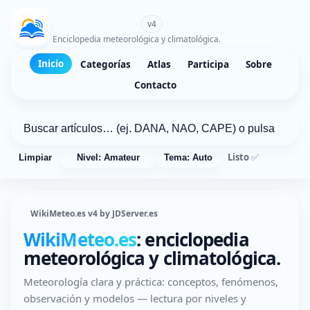
WikiMeteo.es
v4
Enciclopedia meteorológica y climatológica.
Inicio
Categorías
Atlas
Participa
Sobre
Contacto
Listo ✅
Limpiar
Nivel: Amateur
Tema: Auto
WikiMeteo.es v4 by JDServer.es
WikiMeteo.es
: enciclopedia
meteorológica y climatológica.
Meteorología clara y práctica: conceptos, fenómenos,
observación y modelos — lectura por niveles y