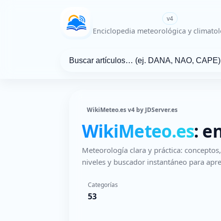
WikiMeteo.es
v4
Enciclopedia meteorológica y climatol
WikiMeteo.es v4 by JDServer.es
WikiMeteo.es
: e
Meteorología clara y práctica: concepto
niveles y buscador instantáneo para apre
Categorías
53