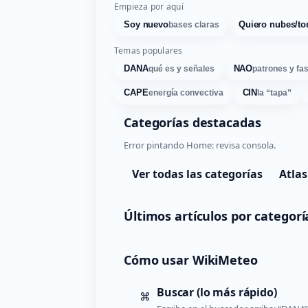
Empieza por aquí
Soy nuevo
Quiero nubes/to
bases claras
Temas populares
DANA
NAO
qué es y señales
patrones y fa
CAPE
CIN
energía convectiva
la “tapa”
Categorías destacadas
Error pintando Home: revisa consola.
Ver todas las categorías
Atlas
Últimos artículos por categorí
Cómo usar WikiMeteo
Buscar (lo más rápido)
⌘