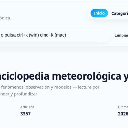
Inicio
Categor
ógica.
Limpia
nciclopedia meteorológica y
s, fenómenos, observación y modelos — lectura por
nder y profundizar.
Artículos
Última
3357
2026