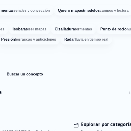
rmentas
Quiero mapas/modelos
señales y convección
campos y lectura
Isobaras
Cizalladura
Punto de rocío
ses
leer mapas
tormentas
hu
Presión
Radar
borrascas y anticiclones
lluvia en tiempo real
Buscar un concepto
a
L
Explorar por categorí
🗂️