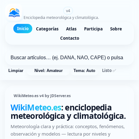
WikiMeteo.es
v4
Enciclopedia meteorológica y climatológica.
Inicio
Categorías
Atlas
Participa
Sobre
Contacto
Listo ✅
Limpiar
Nivel: Amateur
Tema: Auto
WikiMeteo.es v4 by JDServer.es
WikiMeteo.es
: enciclopedia
meteorológica y climatológica.
Meteorología clara y práctica: conceptos, fenómenos,
observación y modelos — lectura por niveles y