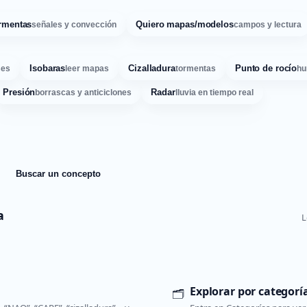
rmentas
Quiero mapas/modelos
señales y convección
campos y lectura
Isobaras
Cizalladura
Punto de rocío
ses
leer mapas
tormentas
hu
Presión
Radar
borrascas y anticiclones
lluvia en tiempo real
Buscar un concepto
a
L
Explorar por categorí
🗂️