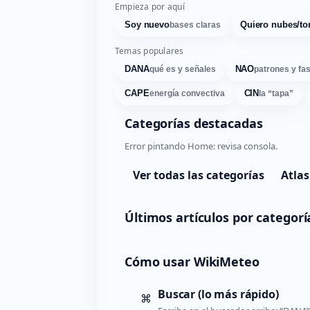
Empieza por aquí
Soy nuevo
Quiero nubes/to
bases claras
Temas populares
DANA
NAO
qué es y señales
patrones y fa
CAPE
CIN
energía convectiva
la “tapa”
Categorías destacadas
Error pintando Home: revisa consola.
Ver todas las categorías
Atlas
Últimos artículos por categorí
Cómo usar WikiMeteo
Buscar (lo más rápido)
⌘