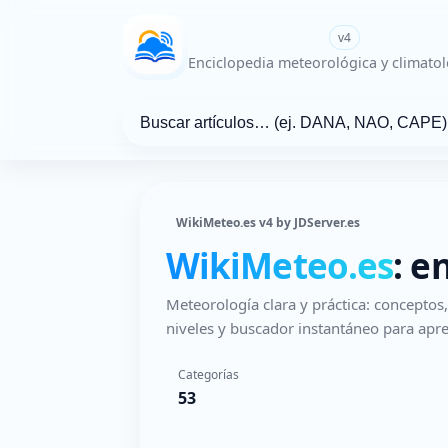
WikiMeteo.es
v4
Enciclopedia meteorológica y climatol
WikiMeteo.es v4 by JDServer.es
WikiMeteo.es
: e
Meteorología clara y práctica: concepto
niveles y buscador instantáneo para apre
Categorías
53