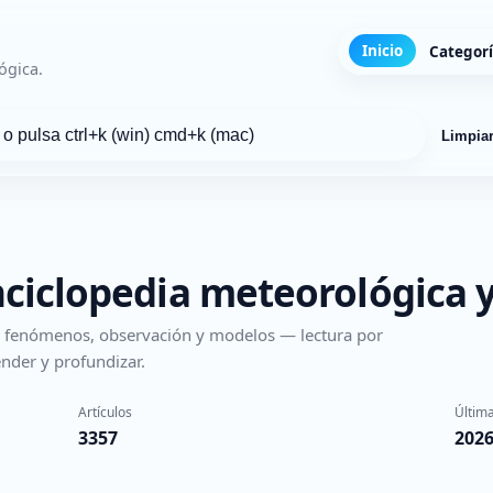
Inicio
Categor
ógica.
Limpia
nciclopedia meteorológica y
s, fenómenos, observación y modelos — lectura por
nder y profundizar.
Artículos
Última
3357
2026