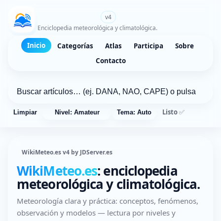
WikiMeteo.es
v4
Enciclopedia meteorológica y climatológica.
Inicio
Categorías
Atlas
Participa
Sobre
Contacto
Listo ✅
Limpiar
Nivel: Amateur
Tema: Auto
WikiMeteo.es v4 by JDServer.es
WikiMeteo.es
: enciclopedia
meteorológica y climatológica.
Meteorología clara y práctica: conceptos, fenómenos,
observación y modelos — lectura por niveles y