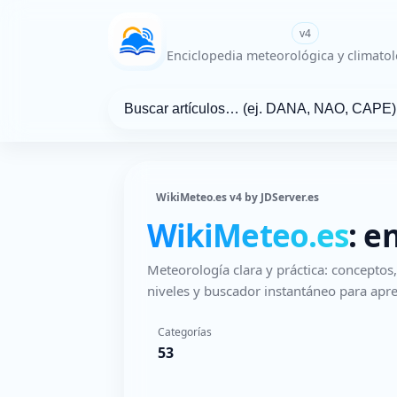
WikiMeteo.es
v4
Enciclopedia meteorológica y climatol
WikiMeteo.es v4 by JDServer.es
WikiMeteo.es
: e
Meteorología clara y práctica: concepto
niveles y buscador instantáneo para apre
Categorías
53