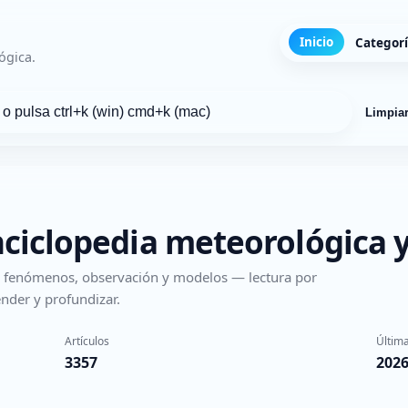
Inicio
Categor
ógica.
Limpia
nciclopedia meteorológica y
s, fenómenos, observación y modelos — lectura por
nder y profundizar.
Artículos
Última
3357
2026