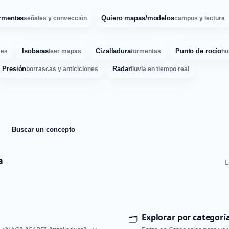
rmentas
Quiero mapas/modelos
señales y convección
campos y lectura
Isobaras
Cizalladura
Punto de rocío
ses
leer mapas
tormentas
hu
Presión
Radar
borrascas y anticiclones
lluvia en tiempo real
Buscar un concepto
a
L
Explorar por categorí
🗂️