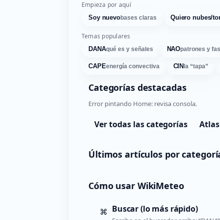
Empieza por aquí
Soy nuevo
Quiero nubes/to
bases claras
Temas populares
DANA
NAO
qué es y señales
patrones y fa
CAPE
CIN
energía convectiva
la “tapa”
Categorías destacadas
Error pintando Home: revisa consola.
Ver todas las categorías
Atlas
Últimos artículos por categorí
Cómo usar WikiMeteo
Buscar (lo más rápido)
⌘