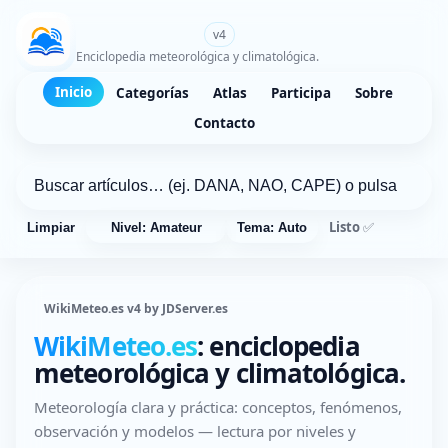
WikiMeteo.es
v4
Enciclopedia meteorológica y climatológica.
Inicio
Categorías
Atlas
Participa
Sobre
Contacto
Listo ✅
Limpiar
Nivel: Amateur
Tema: Auto
WikiMeteo.es v4 by JDServer.es
WikiMeteo.es
: enciclopedia
meteorológica y climatológica.
Meteorología clara y práctica: conceptos, fenómenos,
observación y modelos — lectura por niveles y