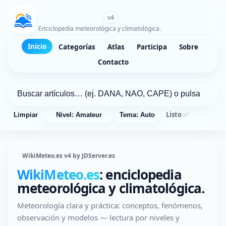
WikiMeteo.es
v4
Enciclopedia meteorológica y climatológica.
Inicio
Categorías
Atlas
Participa
Sobre
Contacto
Listo ✅
Limpiar
Nivel: Amateur
Tema: Auto
WikiMeteo.es v4 by JDServer.es
WikiMeteo.es
: enciclopedia
meteorológica y climatológica.
Meteorología clara y práctica: conceptos, fenómenos,
observación y modelos — lectura por niveles y