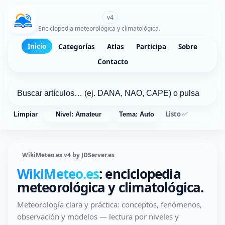
WikiMeteo.es
v4
Enciclopedia meteorológica y climatológica.
Inicio
Categorías
Atlas
Participa
Sobre
Contacto
Listo ✅
Limpiar
Nivel: Amateur
Tema: Auto
WikiMeteo.es v4 by JDServer.es
WikiMeteo.es
: enciclopedia
meteorológica y climatológica.
Meteorología clara y práctica: conceptos, fenómenos,
observación y modelos — lectura por niveles y