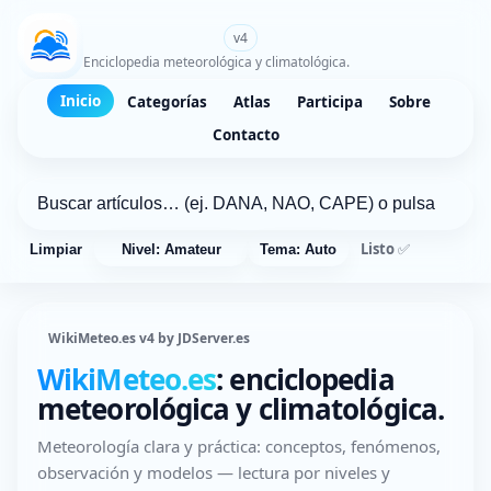
WikiMeteo.es
v4
Enciclopedia meteorológica y climatológica.
Inicio
Categorías
Atlas
Participa
Sobre
Contacto
Listo ✅
Limpiar
Nivel: Amateur
Tema: Auto
WikiMeteo.es v4 by JDServer.es
WikiMeteo.es
: enciclopedia
meteorológica y climatológica.
Meteorología clara y práctica: conceptos, fenómenos,
observación y modelos — lectura por niveles y