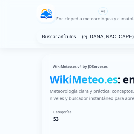
WikiMeteo.es
v4
Enciclopedia meteorológica y climatol
WikiMeteo.es v4 by JDServer.es
WikiMeteo.es
: e
Meteorología clara y práctica: concepto
niveles y buscador instantáneo para apre
Categorías
53