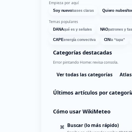
Empieza por aquí
Soy nuevo
Quiero nubes/to
bases claras
Temas populares
DANA
NAO
qué es y señales
patrones y fa
CAPE
CIN
energía convectiva
la “tapa”
Categorías destacadas
Error pintando Home: revisa consola.
Ver todas las categorías
Atlas
Últimos artículos por categorí
Cómo usar WikiMeteo
Buscar (lo más rápido)
⌘