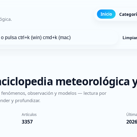
Inicio
Categor
ógica.
Limpia
nciclopedia meteorológica y
s, fenómenos, observación y modelos — lectura por
nder y profundizar.
Artículos
Última
3357
2026