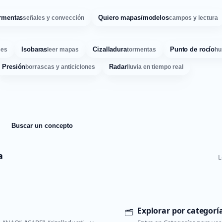
rmentas
Quiero mapas/modelos
señales y convección
campos y lectura
Isobaras
Cizalladura
Punto de rocío
ses
leer mapas
tormentas
hu
Presión
Radar
borrascas y anticiclones
lluvia en tiempo real
Buscar un concepto
a
L
Explorar por categorí
🗂️