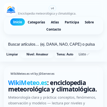
WikiMeteo.es
v4
Enciclopedia meteorológica y climatológica.
Inicio
Categorías
Atlas
Participa
Sobre
Contacto
Listo ✅
Limpiar
Nivel: Amateur
Tema: Auto
WikiMeteo.es v4 by JDServer.es
WikiMeteo.es
: enciclopedia
meteorológica y climatológica.
Meteorología clara y práctica: conceptos, fenómenos,
observación y modelos — lectura por niveles y