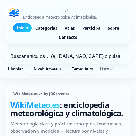
WikiMeteo.es
v4
Enciclopedia meteorológica y climatológica.
Inicio
Categorías
Atlas
Participa
Sobre
Contacto
Listo ✅
Limpiar
Nivel: Amateur
Tema: Auto
WikiMeteo.es v4 by JDServer.es
WikiMeteo.es
: enciclopedia
meteorológica y climatológica.
Meteorología clara y práctica: conceptos, fenómenos,
observación y modelos — lectura por niveles y