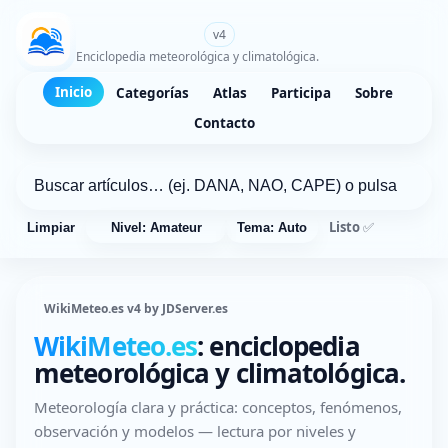
WikiMeteo.es
v4
Enciclopedia meteorológica y climatológica.
Inicio
Categorías
Atlas
Participa
Sobre
Contacto
Listo ✅
Limpiar
Nivel: Amateur
Tema: Auto
WikiMeteo.es v4 by JDServer.es
WikiMeteo.es
: enciclopedia
meteorológica y climatológica.
Meteorología clara y práctica: conceptos, fenómenos,
observación y modelos — lectura por niveles y