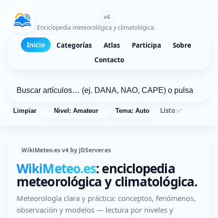
WikiMeteo.es
v4
Enciclopedia meteorológica y climatológica.
Inicio
Categorías
Atlas
Participa
Sobre
Contacto
Listo ✅
Limpiar
Nivel: Amateur
Tema: Auto
WikiMeteo.es v4 by JDServer.es
WikiMeteo.es
: enciclopedia
meteorológica y climatológica.
Meteorología clara y práctica: conceptos, fenómenos,
observación y modelos — lectura por niveles y