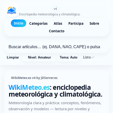
WikiMeteo.es
v4
Enciclopedia meteorológica y climatológica.
Inicio
Categorías
Atlas
Participa
Sobre
Contacto
Listo ✅
Limpiar
Nivel: Amateur
Tema: Auto
WikiMeteo.es v4 by JDServer.es
WikiMeteo.es
: enciclopedia
meteorológica y climatológica.
Meteorología clara y práctica: conceptos, fenómenos,
observación y modelos — lectura por niveles y