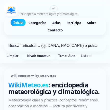
WikiMeteo.es
v4
Enciclopedia meteorológica y climatológica.
Inicio
Categorías
Atlas
Participa
Sobre
Contacto
Listo ✅
Limpiar
Nivel: Amateur
Tema: Auto
WikiMeteo.es v4 by JDServer.es
WikiMeteo.es
: enciclopedia
meteorológica y climatológica.
Meteorología clara y práctica: conceptos, fenómenos,
observación y modelos — lectura por niveles y