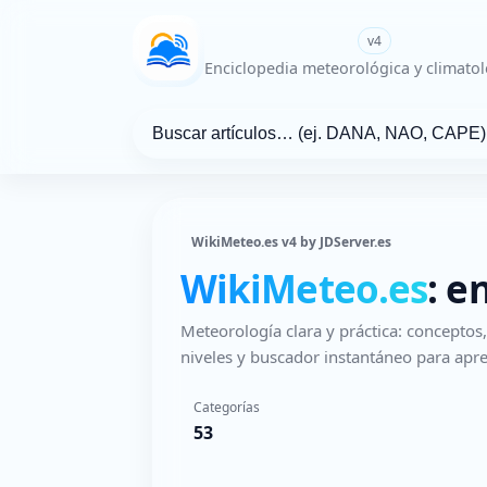
WikiMeteo.es
v4
Enciclopedia meteorológica y climatol
WikiMeteo.es v4 by JDServer.es
WikiMeteo.es
: e
Meteorología clara y práctica: concepto
niveles y buscador instantáneo para apre
Categorías
53