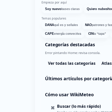
Empieza por aquí
Soy nuevo
Quiero nubes/to
bases claras
Temas populares
DANA
NAO
qué es y señales
patrones y fa
CAPE
CIN
energía convectiva
la “tapa”
Categorías destacadas
Error pintando Home: revisa consola.
Ver todas las categorías
Atlas
Últimos artículos por categorí
Cómo usar WikiMeteo
Buscar (lo más rápido)
⌘