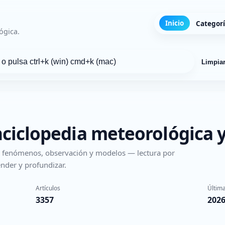
Inicio
Categor
ógica.
Limpia
nciclopedia meteorológica y
s, fenómenos, observación y modelos — lectura por
nder y profundizar.
Artículos
Última
3357
2026