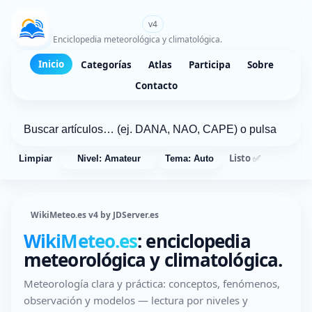
WikiMeteo.es
v4
Enciclopedia meteorológica y climatológica.
Inicio
Categorías
Atlas
Participa
Sobre
Contacto
Listo ✅
Limpiar
Nivel: Amateur
Tema: Auto
WikiMeteo.es v4 by JDServer.es
WikiMeteo.es
: enciclopedia
meteorológica y climatológica.
Meteorología clara y práctica: conceptos, fenómenos,
observación y modelos — lectura por niveles y