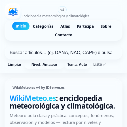
WikiMeteo.es
v4
Enciclopedia meteorológica y climatológica.
Inicio
Categorías
Atlas
Participa
Sobre
Contacto
Listo ✅
Limpiar
Nivel: Amateur
Tema: Auto
WikiMeteo.es v4 by JDServer.es
WikiMeteo.es
: enciclopedia
meteorológica y climatológica.
Meteorología clara y práctica: conceptos, fenómenos,
observación y modelos — lectura por niveles y