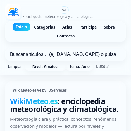
WikiMeteo.es
v4
Enciclopedia meteorológica y climatológica.
Inicio
Categorías
Atlas
Participa
Sobre
Contacto
Listo ✅
Limpiar
Nivel: Amateur
Tema: Auto
WikiMeteo.es v4 by JDServer.es
WikiMeteo.es
: enciclopedia
meteorológica y climatológica.
Meteorología clara y práctica: conceptos, fenómenos,
observación y modelos — lectura por niveles y