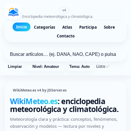
WikiMeteo.es
v4
Enciclopedia meteorológica y climatológica.
Inicio
Categorías
Atlas
Participa
Sobre
Contacto
Listo ✅
Limpiar
Nivel: Amateur
Tema: Auto
WikiMeteo.es v4 by JDServer.es
WikiMeteo.es
: enciclopedia
meteorológica y climatológica.
Meteorología clara y práctica: conceptos, fenómenos,
observación y modelos — lectura por niveles y