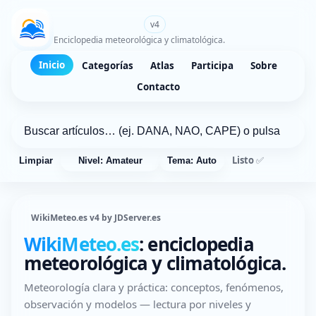
WikiMeteo.es
v4
Enciclopedia meteorológica y climatológica.
Inicio
Categorías
Atlas
Participa
Sobre
Contacto
Listo ✅
Limpiar
Nivel: Amateur
Tema: Auto
WikiMeteo.es v4 by JDServer.es
WikiMeteo.es
: enciclopedia
meteorológica y climatológica.
Meteorología clara y práctica: conceptos, fenómenos,
observación y modelos — lectura por niveles y