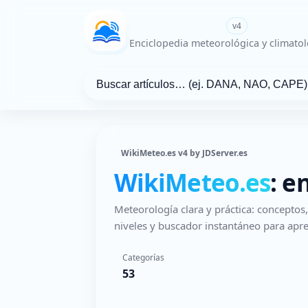
WikiMeteo.es
v4
Enciclopedia meteorológica y climatol
WikiMeteo.es v4 by JDServer.es
WikiMeteo.es
: e
Meteorología clara y práctica: concepto
niveles y buscador instantáneo para apre
Categorías
53