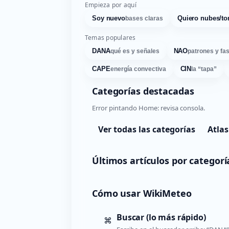
Empieza por aquí
Soy nuevo
Quiero nubes/to
bases claras
Temas populares
DANA
NAO
qué es y señales
patrones y fa
CAPE
CIN
energía convectiva
la “tapa”
Categorías destacadas
Error pintando Home: revisa consola.
Ver todas las categorías
Atlas
Últimos artículos por categorí
Cómo usar WikiMeteo
Buscar (lo más rápido)
⌘