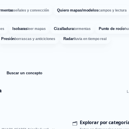
rmentas
Quiero mapas/modelos
señales y convección
campos y lectura
Isobaras
Cizalladura
Punto de rocío
ses
leer mapas
tormentas
hu
Presión
Radar
borrascas y anticiclones
lluvia en tiempo real
Buscar un concepto
a
L
Explorar por categorí
🗂️