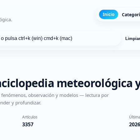
Inicio
Categor
ógica.
Limpia
nciclopedia meteorológica y
s, fenómenos, observación y modelos — lectura por
nder y profundizar.
Artículos
Última
3357
2026