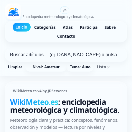
WikiMeteo.es
v4
Enciclopedia meteorológica y climatológica.
Inicio
Categorías
Atlas
Participa
Sobre
Contacto
Listo ✅
Limpiar
Nivel: Amateur
Tema: Auto
WikiMeteo.es v4 by JDServer.es
WikiMeteo.es
: enciclopedia
meteorológica y climatológica.
Meteorología clara y práctica: conceptos, fenómenos,
observación y modelos — lectura por niveles y