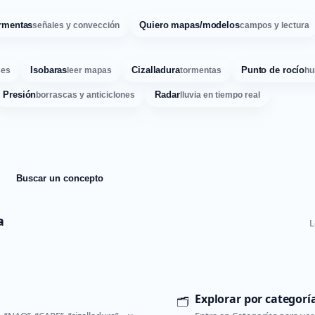
rmentas
Quiero mapas/modelos
señales y convección
campos y lectura
Isobaras
Cizalladura
Punto de rocío
ses
leer mapas
tormentas
hu
Presión
Radar
borrascas y anticiclones
lluvia en tiempo real
Buscar un concepto
a
L
Explorar por categorí
🗂️