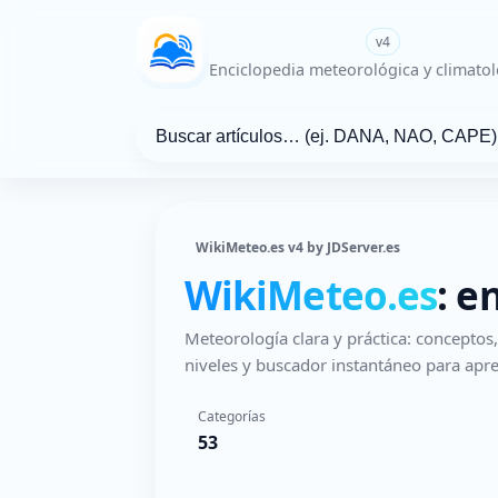
WikiMeteo.es
v4
Enciclopedia meteorológica y climatol
WikiMeteo.es v4 by JDServer.es
WikiMeteo.es
: e
Meteorología clara y práctica: concepto
niveles y buscador instantáneo para apre
Categorías
53