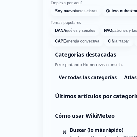
Empieza por aquí
Soy nuevo
Quiero nubes/to
bases claras
Temas populares
DANA
NAO
qué es y señales
patrones y fa
CAPE
CIN
energía convectiva
la “tapa”
Categorías destacadas
Error pintando Home: revisa consola.
Ver todas las categorías
Atlas
Últimos artículos por categorí
Cómo usar WikiMeteo
Buscar (lo más rápido)
⌘