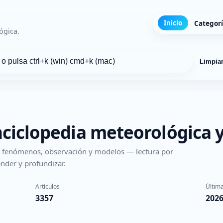
Inicio
Categor
ógica.
Limpia
nciclopedia meteorológica y
s, fenómenos, observación y modelos — lectura por
nder y profundizar.
Artículos
Última
3357
2026