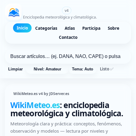
WikiMeteo.es
v4
Enciclopedia meteorológica y climatológica.
Inicio
Categorías
Atlas
Participa
Sobre
Contacto
Listo ✅
Limpiar
Nivel: Amateur
Tema: Auto
WikiMeteo.es v4 by JDServer.es
WikiMeteo.es
: enciclopedia
meteorológica y climatológica.
Meteorología clara y práctica: conceptos, fenómenos,
observación y modelos — lectura por niveles y