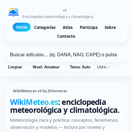
WikiMeteo.es
v4
Enciclopedia meteorológica y climatológica.
Inicio
Categorías
Atlas
Participa
Sobre
Contacto
Listo ✅
Limpiar
Nivel: Amateur
Tema: Auto
WikiMeteo.es v4 by JDServer.es
WikiMeteo.es
: enciclopedia
meteorológica y climatológica.
Meteorología clara y práctica: conceptos, fenómenos,
observación y modelos — lectura por niveles y