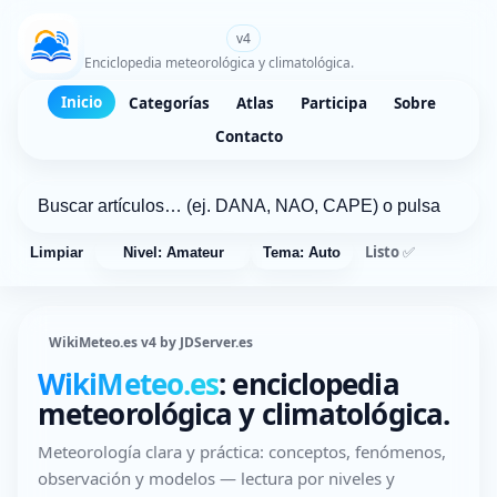
WikiMeteo.es
v4
Enciclopedia meteorológica y climatológica.
Inicio
Categorías
Atlas
Participa
Sobre
Contacto
Listo ✅
Limpiar
Nivel: Amateur
Tema: Auto
WikiMeteo.es v4 by JDServer.es
WikiMeteo.es
: enciclopedia
meteorológica y climatológica.
Meteorología clara y práctica: conceptos, fenómenos,
observación y modelos — lectura por niveles y