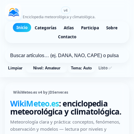
WikiMeteo.es
v4
Enciclopedia meteorológica y climatológica.
Inicio
Categorías
Atlas
Participa
Sobre
Contacto
Listo ✅
Limpiar
Nivel: Amateur
Tema: Auto
WikiMeteo.es v4 by JDServer.es
WikiMeteo.es
: enciclopedia
meteorológica y climatológica.
Meteorología clara y práctica: conceptos, fenómenos,
observación y modelos — lectura por niveles y