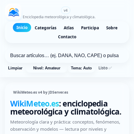
WikiMeteo.es
v4
Enciclopedia meteorológica y climatológica.
Inicio
Categorías
Atlas
Participa
Sobre
Contacto
Listo ✅
Limpiar
Nivel: Amateur
Tema: Auto
WikiMeteo.es v4 by JDServer.es
WikiMeteo.es
: enciclopedia
meteorológica y climatológica.
Meteorología clara y práctica: conceptos, fenómenos,
observación y modelos — lectura por niveles y