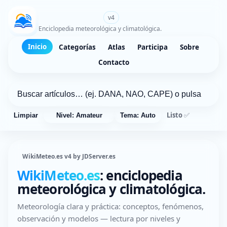
WikiMeteo.es
v4
Enciclopedia meteorológica y climatológica.
Inicio
Categorías
Atlas
Participa
Sobre
Contacto
Listo ✅
Limpiar
Nivel: Amateur
Tema: Auto
WikiMeteo.es v4 by JDServer.es
WikiMeteo.es
: enciclopedia
meteorológica y climatológica.
Meteorología clara y práctica: conceptos, fenómenos,
observación y modelos — lectura por niveles y