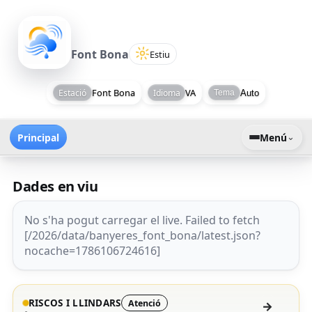
MeteoBanyeres.net | Temps 
MeteoBanyeres
Font Bona
Estiu
Font Bona
VA
Estació
Idioma
Auto
Tema
⌄
Principal
Menú
Dades en viu
No s'ha pogut carregar el live. Failed to fetch
[/2026/data/banyeres_font_bona/latest.json?
nocache=1786106724616]
RISCOS I LLINDARS
Atenció
→