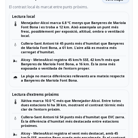
El contrast local és marcat entre punts pròxims.
Lectura local
Menejador-Alcoi marca 6.8 ºC menys que Banyeres de Mariola
🌡️
Font Bona i es troba a 12 km. Això assenyala un punt més
fresc, possiblement per exposició, altitud, ombra o ventilació
local.
Cullera-Sant Antoni té 45 punts més d'humitat que Banyeres
💧
de Mariola Font Bona, a 61 km. L'aire allà es mostra més
carregat d'humitat.
Alcoy - MeteoAlcoi registra 45 km/h SSE, 42 km/h més que
🌬️
Banyeres de Mariola Font Bona, a 16 km. És la zona més
exposada o ventilada de l'entorn proper.
La pluja no marca diferències rellevants ara mateix respecte
🌧️
a Banyeres de Mariola Font Bona.
Lectura d'extrems pròxims
Xátiva marca 10.0 ºC més que Menejador-Alcoi. Entre totes
🌡️
dues estacions hi ha 38 km, mostrant el contrast tèrmic més
clar de l'entorn pròxim.
Cullera-Sant Antoni té 54 punts més d'humitat que EVC zarra.
💧
És la diferència d'humitat més destacada entre estacions
pròximes.
Alcoy - MeteoAlcoi registra el vent més destacat, amb 45
🌬️
km/h SSE, mentre Pego queda més encalmada. És el contrast