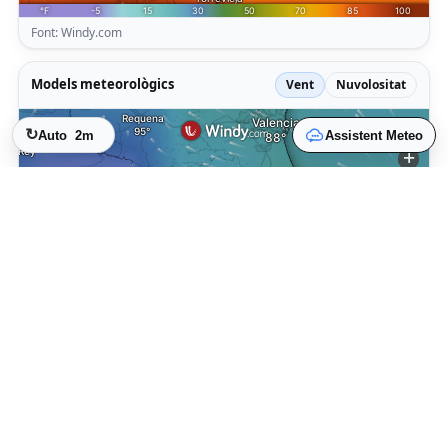
Font: Windy.com
Models meteorològics
Vent
Nuvolositat
↻
Auto
2m
Assistent Meteo