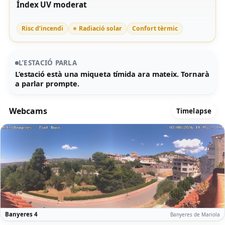
Índex UV moderat
Risc d’incendi
Radiació solar
Confort tèrmic
L’ESTACIÓ PARLA
L’estació està una miqueta tímida ara mateix. Tornarà
a parlar prompte.
Webcams
Timelapse
Banyeres 4
Banyeres de Mariola