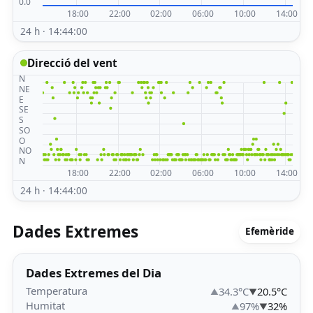
24 h · 14:44:00
Direcció del vent
24 h · 14:44:00
Dades Extremes
Efemèride
Dades Extremes del Dia
Temperatura
34.3°C
20.5°C
Humitat
97%
32%