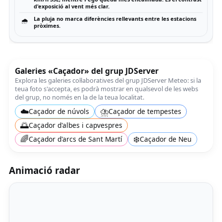
d'exposició al vent més clar.
La pluja no marca diferències rellevants entre les estacions
🌧️
pròximes.
Galeries «Caçador» del grup JDServer
Explora les galeries col·laboratives del grup JDServer Meteo: si la
teua foto s'accepta, es podrà mostrar en qualsevol de les webs
del grup, no només en la de la teua localitat.
☁️
⛈️
Caçador de núvols
Caçador de tempestes
🌅
Caçador d'albes i capvespres
🌈
❄️
Caçador d'arcs de Sant Martí
Caçador de Neu
Animació radar