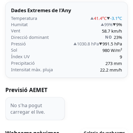
Dades Extremes de l'Any
Temperatura
41.4°C
-3.1°C
Humitat
99%
9%
Vent
58.7 km/h
Direcció dominant
23%
NO
Pressió
1030.8 hPa
991.5 hPa
Sol
980 W/m²
Índex UV
9
Precipitació
273 mm
Intensitat màx. pluja
22.2 mm/h
Previsió AEMET
No s'ha pogut
carregar el live.