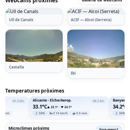
Webcams pròximes
Galeria de webcams
Ull de Canals
ACIF — Alcoi (Serreta)
Castalla
Ibi
Temperatures pròximes
Alicante - Elche/Aerop.
Banyeres de Mariola Font
49.2 km
33.1°C
34.2°C
▲ 33.1° · ▼ 24.7°
▲ 34.3° · ▼ 20.5°
💧 50%
🌬 E 14 km/h
🌧 0.0 mm
💧 36%
🌬 NO 3.6 km/h
Microclimes pròxims
Vore mapa