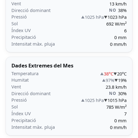
Vent
13 km/h
Direcció dominant
38%
NO
Pressió
1025 hPa
1023 hPa
Sol
692 W/m²
Índex UV
6
Precipitació
0 mm
Intensitat màx. pluja
0 mm/h
Dades Extremes del Mes
Temperatura
38°C
20°C
Humitat
97%
19%
Vent
23.8 km/h
Direcció dominant
30%
NO
Pressió
1025 hPa
1015 hPa
Sol
785 W/m²
Índex UV
7
Precipitació
0 mm
Intensitat màx. pluja
0 mm/h