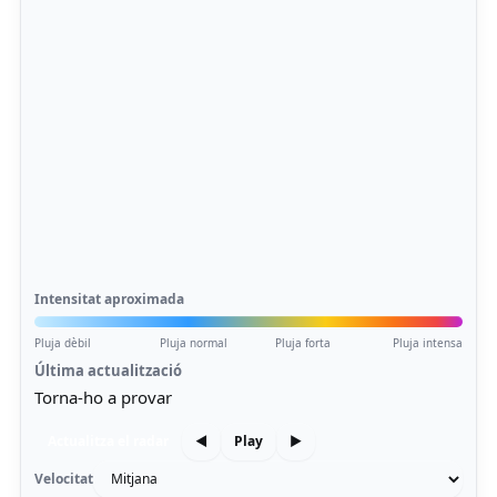
Intensitat aproximada
Pluja dèbil
Pluja normal
Pluja forta
Pluja intensa
Última actualització
Torna-ho a provar
Actualitza el radar
◀
Play
▶
Velocitat